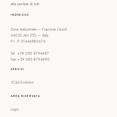
alla portata di tutti.
INDIRIZZO
Zona Industriale — Frazione Casoli
64032 Atri (TE) — Italy
P.I. IT 01444880676
Tel. +39 085 8794487
Fax +39 085 8794490
SERVIZI
3Cad Evolution
AREA RISERVATA
Login